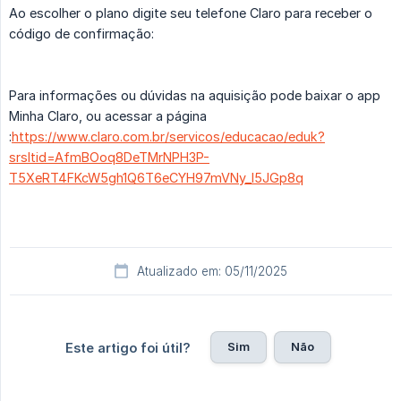
Ao escolher o plano digite seu telefone Claro para receber o
código de confirmação:
Para informações ou dúvidas na aquisição pode baixar o app
Minha Claro, ou acessar a página
:
https://www.claro.com.br/servicos/educacao/eduk?
srsltid=AfmBOoq8DeTMrNPH3P-
T5XeRT4FKcW5gh1Q6T6eCYH97mVNy_I5JGp8q
Atualizado em: 05/11/2025
Sim
Não
Este artigo foi útil?