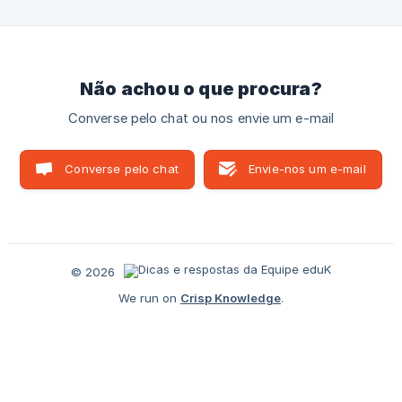
Primeiro, acesse https://app.eduk.com.br/login e faça login
preenchendo seu e-mail e senha. Em seguida, clique nas
três linhas no canto superior d
Não achou o que procura?
Converse pelo chat ou nos envie um e-mail
Converse pelo chat
Envie-nos um e-mail
© 2026
We run on
Crisp Knowledge
.