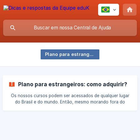
Plano para estrangeiros: como adquirir?
Plano para estrangeiros: como adquirir?
Os nossos cursos podem ser acessados de qualquer lugar
do Brasil e do mundo. Então, mesmo morando fora do
Brasil você pode adquirir um dos nossos planos sem
problemas, mas para que seja possível efetivar a sua
compra é necessário realizar o pagamento do valor integral
do plano de seu interesse porque não é possível realizar o
parcelamento da compra por meio de cartões de crédito
emitidos em outro país que não seja o Brasil. Para realizar a